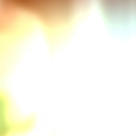
VOLVER
¿Cómo puedo reservar a partir del 1 de
octubre de 2025?
La reserva se realiza exclusivamente a través de Internet.
En nuestro sitio web, con unos pocos clics, reserve desde su
cuenta personal
MI CUENTA
o a través del icono RESERVAR
en la parte inferior de la página y seleccione su fecha de
comida.
Recibirá una confirmación por correo electrónico unos
minutos más tarde.
Se le pedirá a cada nuevo cliente que cree una cuenta
personal
MI CUENTA