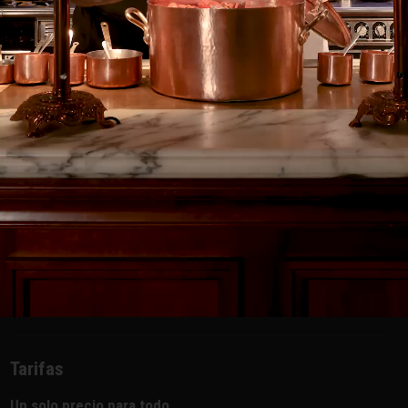
15h15: cierre de los buffets de las entradas
15h30: cierre de la asador y de los buffets calientes
16h15: cierre de los buffets de quesos y postres
Servicio de noche
:
Les Grands Buffets da la bienvenida a los comensales para la
cena de 19h15 a 21h15 y cierra sus puertas a las 00h00,
momento en el que se pide a los comensales que despejen
las mesas y abandonen el establecimiento.
Los Buffets cierran a las horas siguientes
:
Los Buffets cierran a las horas siguientes:
22h30: cierre de los buffets de las entradas
23.00 horas: cierre de la asadora y de los bufes calientes
23h45: cierre de los buffets de quesos y postres
Tarifas
Un solo precio para todo