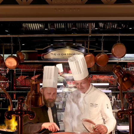
VOLVER
Horarios y tarifas
Horarios
Los Grandes Buffets están abiertos al público los
365 días
del año
, todos los días en los horarios que se indican a
continuación.
Servicio de almuerzo
:
Los Grandes Buffets acogen a los Comensales para el
almuerzo desde las 12:00 hasta las 13:45 y cierran sus
puertas a las 16:30, momento en el que se les pide a los
padres que despejen las mesas y abandonen el
establecimiento para poder proceder al almacenamiento y la
limpieza para el servicio de la noche.
Los Buffets cierran a las horas siguientes
: