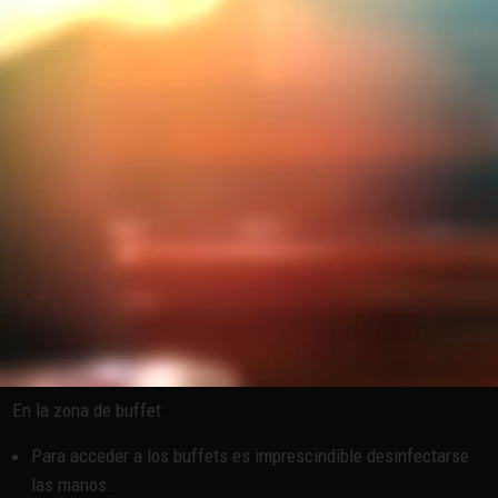
ocupaciones para sus hijos para que puedan sentarse
tranquilamente a la mesa.
Medidas sanitarias aplicadas a los Grands Buffets:
A la entrada del restaurante
La desinfección de manos es obligatoria antes de entrar al
restaurante, tanto para adultos como para niños.
En el restaurante
La zona de juegos infantiles se ha cerrado para proteger a
nuestros pequeños.
En el baño, el jabón es un virucida.
En la zona de buffet
Para acceder a los buffets es imprescindible desinfectarse
las manos.