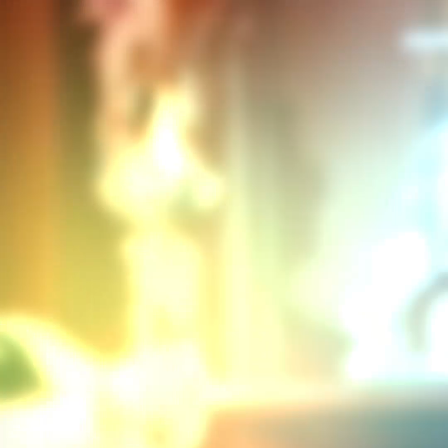
VOLVER
Medidas sanitarias en el restaurante
Medidas sanitarias aplicadas a los Grands Buffets :
La persona que haya realizado la reserva deberá
comprometerse a informar y pedir a todos los
comensales de su mesa que respeten las obligaciones
que condicionan el acceso a los Grandes Buffets.
Se ha establecido un conjunto de reglas estrictas aplicables a
todos para protegerlo a usted, a sus hijos y a nuestros
empleados, reglas que le agradecemos de antemano por
respetar para apreciar plenamente su experiencia en los
Grands Buffets.
Los niños no pueden moverse por el restaurante por sí
mismos, también se les pide a los padres que proporcionen