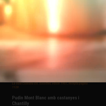
1117
Royal xocolata feuilletine
Pastís rus
Inspirat a la Guia Culinària d'A. Escoffier, edició de 1907
Savarin bouchon borratxo de rom
La Guia Culinària d'A. Escoffier, edició del 1907, recepta pàgina
1066
Pastís Tatin
Inspirat a la Guia Culinària d'A. Escoffier, edició de 1907
Menjar blanc amb llet de coco i coulis de
maracujà
La Guia Culinària d'A. Escoffier, edició 1907, recepta pàgina
1128
Pudin Mont Blanc amb castanyes i
Chantilly