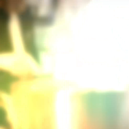
TORNAR
ELS PASTISSOS
St Honoré
La Guia Culinària d'A. Escoffier, edició del 1907, recepta pàgina
1074
Charlotte de pa de pessic de xocolata
ecològica
La Guia Culinària d'A. Escoffier, edició del 1907, recepta pàgina
1130
Paris-Brest amb praliné
Inspirat a la Guia Culinària d'A. Escoffier, edició de 1907
Pastís de peres i ametlles Bergère
La Guia Culinària d'A. Escoffier, edició del 1907, recepta pàgina