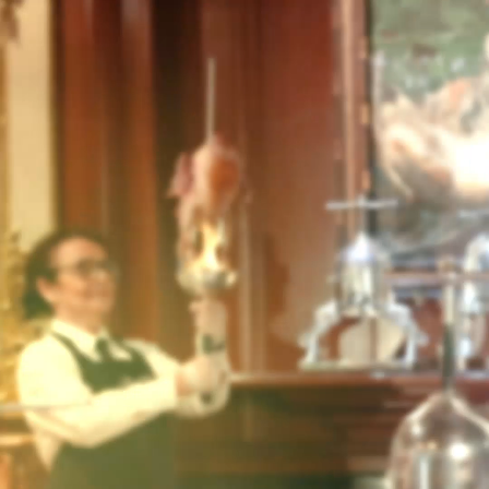
TORNAR
És possible reservar taules amb
números imparells?
Sí, és possible reservar taules senars a Les Grands Buffets; hi
ha taules disponibles per a 1 a 19 persones per a cada servei
tots els dies de l’any.