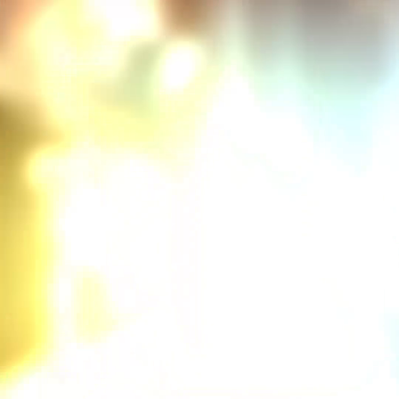
TORNAR
Respecte als horaris d’arribada
A cada reserva se li assigna una hora d’arribada específica
que s’indica als correus electrònics relacionats amb la
reserva que Les Grands Buffets envia al Client.
El client s’obliga a respectar estrictament aquesta hora
d’arribada
i a assegurar-se que tots els clients la respectin.
Els clients que ocupin la mateixa taula han d’arribar junts a la
recepció per accedir al restaurant.
En cas de retard o incompliment de l’hora d’arribada prevista,
el restaurant no està obligat a acceptar clients.
L’absència de tots o part dels convidats, inclosos els nens, a
l’hora programada equival a una No Presentació dels
convidats absents.