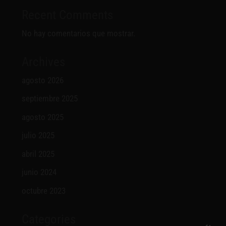
Recent Comments
No hay comentarios que mostrar.
Archives
agosto 2026
septiembre 2025
agosto 2025
julio 2025
abril 2025
junio 2024
octubre 2023
Categories