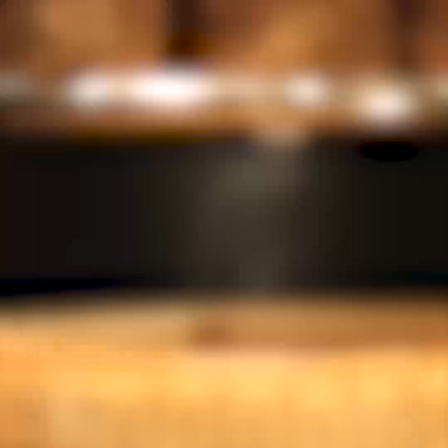
RETOUR
En novembre 2022,
Les Grands Buffets s’est vu décerner le
Prix de « Meilleur Restaurant de France » par le guide
gastronomique espagnol
Guía Gourmand
qui consacre ainsi
la gastronomie française traditionnelle rendue accessible à
tous et confirmant sa renommée auprès du public espagnol.