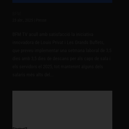
BFM
23 abr., 2025
|
Presse
BFM TV acull amb satisfacció la iniciativa
innovadora de Louis Privat i Les Grands Buffets,
que preveu implementar una setmana laboral de 3,5
dies amb 3,5 dies de descans per als caps de sala i
els servidors el 2025, tot mantenint alguns dels
salaris més alts del...