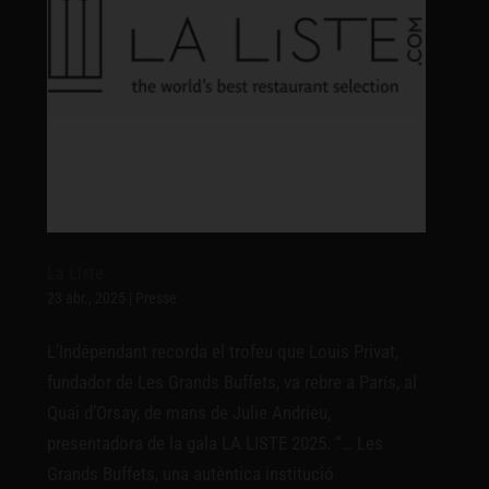
La Liste
23 abr., 2025
|
Presse
L’Indépendant recorda el trofeu que Louis Privat,
fundador de Les Grands Buffets, va rebre a París, al
Quai d’Orsay, de mans de Julie Andrieu,
presentadora de la gala LA LISTE 2025. “… Les
Grands Buffets, una autèntica institució