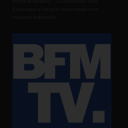
Buffets de Narbona ! “…La reserva més difícil
d’aconseguir a França no és per menjar en un
restaurant amb estrella...