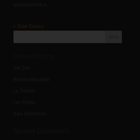
gastronòmica a...
« Older Entries
Cerca
Recent Posts
Die Zeit
Revista Marianne
La Tribune
Les Echos
Guia Gourmand
Recent Comments