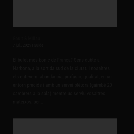
Gault & Millau
7 jul., 2025
|
Guide
El bufet més bonic de França? Sens dubte a
Narbona, a la sortida sud de la ciutat. I nosaltres
els entenem: abundància, profusió, qualitat, en un
entorn preciós i amb un servei plètora (gairebé 20
cambrers a la sala) mentre us serviu vosaltres
mateixos, per...