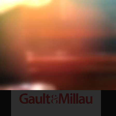
Descobriu l’opulència culinària de les Grands
Buffets de Narbona a través dels ulls de Paris
Match. Amb la taula de formatges més gran del
món , una carta de vins guardonada i la forquilla de
plata més gran del món , aquest restaurant permet
viure una...